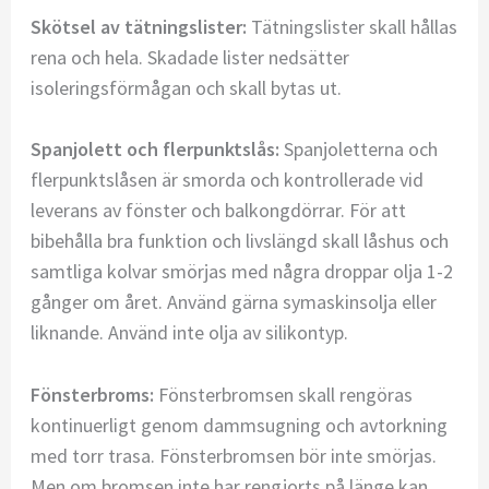
Skötsel av tätningslister:
Tätningslister skall hållas
rena och hela. Skadade lister nedsätter
isoleringsförmågan och skall bytas ut.
Spanjolett och flerpunktslås:
Spanjoletterna och
flerpunktslåsen är smorda och kontrollerade vid
leverans av fönster och balkongdörrar. För att
bibehålla bra funktion och livslängd skall låshus och
samtliga kolvar smörjas med några droppar olja 1-2
gånger om året. Använd gärna symaskinsolja eller
liknande. Använd inte olja av silikontyp.
Fönsterbroms:
Fönsterbromsen skall rengöras
kontinuerligt genom dammsugning och avtorkning
med torr trasa. Fönsterbromsen bör inte smörjas.
Men om bromsen inte har rengjorts på länge kan