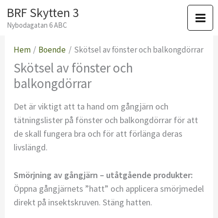
Hoppa
BRF Skytten 3
till
Nybodagatan 6 ABC
Mai
innehåll
Hem
Boende
Skötsel av fönster och balkongdörrar
Men
Skötsel av fönster och
balkongdörrar
Det är viktigt att ta hand om gångjärn och
tätningslister på fönster och balkongdörrar för att
de skall fungera bra och för att förlänga deras
livslängd.
Smörjning av gångjärn – utåtgående produkter:
Öppna gångjärnets ”hatt” och applicera smörjmedel
direkt på insektskruven. Stäng hatten.